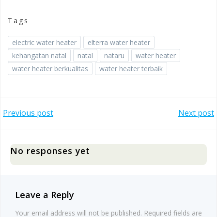
Tags
electric water heater
elterra water heater
kehangatan natal
natal
nataru
water heater
water heater berkualitas
water heater terbaik
Post
Post
Previous post
Next post
navigation
navigation
No responses yet
Leave a Reply
Your email address will not be published.
Required fields are