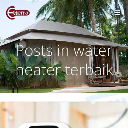
Skip
to
content
Posts in water
heater terbaik