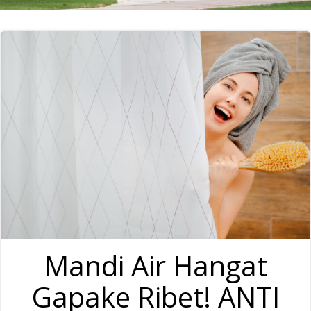
Mandi Air Hangat
Gapake Ribet! ANTI