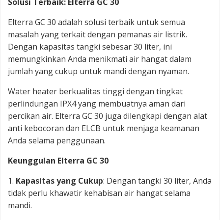
Solusi Terbaik: Elterra GC 30
Elterra GC 30 adalah solusi terbaik untuk semua
masalah yang terkait dengan pemanas air listrik.
Dengan kapasitas tangki sebesar 30 liter, ini
memungkinkan Anda menikmati air hangat dalam
jumlah yang cukup untuk mandi dengan nyaman.
Water heater berkualitas tinggi dengan tingkat
perlindungan IPX4 yang membuatnya aman dari
percikan air. Elterra GC 30 juga dilengkapi dengan alat
anti kebocoran dan ELCB untuk menjaga keamanan
Anda selama penggunaan.
Keunggulan Elterra GC 30
1.
Kapasitas yang Cukup
: Dengan tangki 30 liter, Anda
tidak perlu khawatir kehabisan air hangat selama
mandi.