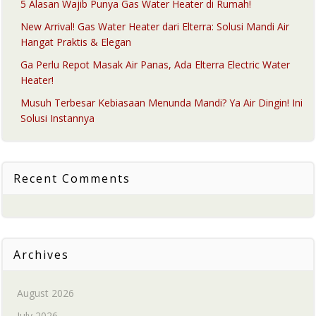
5 Alasan Wajib Punya Gas Water Heater di Rumah!
New Arrival! Gas Water Heater dari Elterra: Solusi Mandi Air
Hangat Praktis & Elegan
Ga Perlu Repot Masak Air Panas, Ada Elterra Electric Water
Heater!
Musuh Terbesar Kebiasaan Menunda Mandi? Ya Air Dingin! Ini
Solusi Instannya
Recent Comments
Archives
August 2026
July 2026