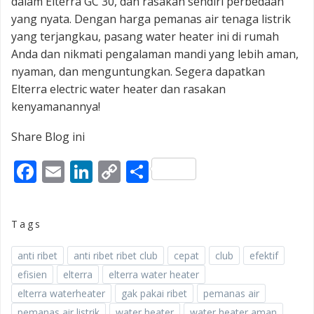
dalam Elterra GC 30, dan rasakan sendiri perbedaan
yang nyata. Dengan harga pemanas air tenaga listrik
yang terjangkau, pasang water heater ini di rumah
Anda dan nikmati pengalaman mandi yang lebih aman,
nyaman, dan menguntungkan. Segera dapatkan
Elterra electric water heater dan rasakan
kenyamanannya!
Share Blog ini
Facebook
Email
LinkedIn
Copy
Share
Link
Tags
anti ribet
anti ribet ribet club
cepat
club
efektif
efisien
elterra
elterra water heater
elterra waterheater
gak pakai ribet
pemanas air
pemanas air listrik
water heater
water heater aman