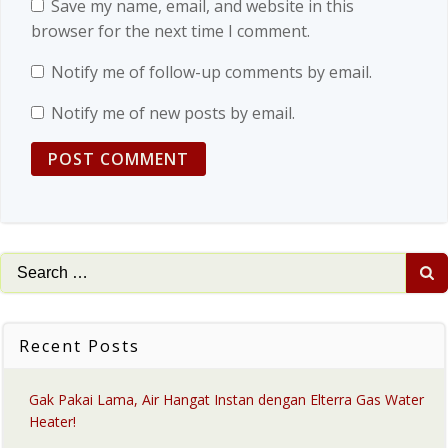
Save my name, email, and website in this
browser for the next time I comment.
Notify me of follow-up comments by email.
Notify me of new posts by email.
Search
for:
Recent Posts
Gak Pakai Lama, Air Hangat Instan dengan Elterra Gas Water
Heater!