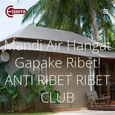
Skip
to
content
Mandi Air Hangat
Gapake Ribet!
ANTI RIBET RIBET
CLUB