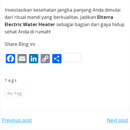
Investasikan kesehatan jangka panjang Anda dimulai
dari ritual mandi yang berkualitas. Jadikan
Elterra
Electric Water Heater
sebagai bagian dari gaya hidup
sehat Anda di rumah!
Share Blog ini
Facebook
Email
LinkedIn
Copy
Share
Link
Tags
No Tag
Post
Post
Previous post
Next post