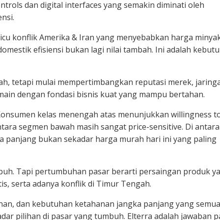
ntrols dan digital interfaces yang semakin diminati oleh
nsi.
picu konflik Amerika & Iran yang menyebabkan harga minya
omestik efisiensi bukan lagi nilai tambah. Ini adalah kebut
ah, tetapi mulai mempertimbangkan reputasi merek, jaring
main dengan fondasi bisnis kuat yang mampu bertahan.
. Konsumen kelas menengah atas menunjukkan willingness t
tara segmen bawah masih sangat price-sensitive. Di antara
 panjang bukan sekadar harga murah hari ini yang paling
mbuh. Tapi pertumbuhan pasar berarti persaingan produk y
s, serta adanya konflik di Timur Tengah.
amanan, dan kebutuhan ketahanan jangka panjang yang semu
ar pilihan di pasar yang tumbuh. Elterra adalah jawaban p