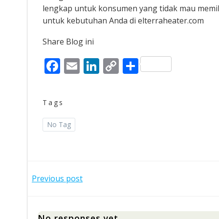
lengkap untuk konsumen yang tidak mau memili
untuk kebutuhan Anda di elterraheater.com
Share Blog ini
Facebook
Email
LinkedIn
Copy
Share
Link
Tags
No Tag
Post
Previous post
navigation
No responses yet