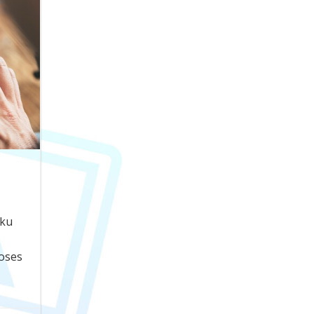
aku
oses